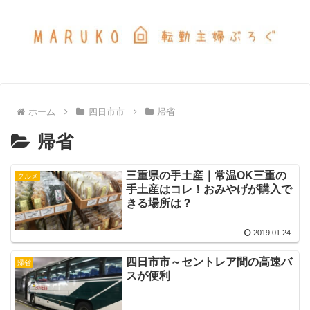
ホーム
四日市市
帰省
帰省
三重県の手土産｜常温OK三重の
グルメ
手土産はコレ！おみやげが購入で
きる場所は？
2019.01.24
四日市市～セントレア間の高速バ
帰省
スが便利