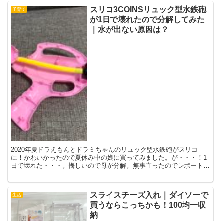
スリコ3COINSリュック型水鉄砲
子育て
が1日で壊れたので分解してみた
｜水が出ない原因は？
2020年夏ドラえもんとドラミちゃんのリュック型水鉄砲がスリコ
に！かわいかったので夏休み中の娘に買ってみました。が・・・！1
日で壊れた・・・。悔しいので母が分解。無事直ったのでレポートし
ます！ シュポーッ！水が出ない・・・。ドラえもんとドラ...
スライスチーズ入れ｜ダイソーで
生活
買うならこっちかも！100均一収
納