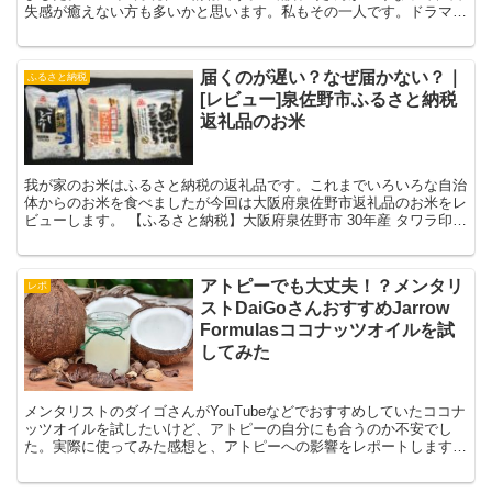
失感が癒えない方も多いかと思います。私もその一人です。ドラマ
「14歳の母」で彼を知ってから、たくさんの作品を拝見...
届くのが遅い？なぜ届かない？｜
ふるさと納税
[レビュー]泉佐野市ふるさと納税
返礼品のお米
我が家のお米はふるさと納税の返礼品です。これまでいろいろな自治
体からのお米を食べましたが今回は大阪府泉佐野市返礼品のお米をレ
ビューします。 【ふるさと納税】大阪府泉佐野市 30年産 タワラ印厳
選5kg×3セット 計15kg (寄付額1...
アトピーでも大丈夫！？メンタリ
レポ
ストDaiGoさんおすすめJarrow
Formulasココナッツオイルを試
してみた
メンタリストのダイゴさんがYouTubeなどでおすすめしていたココナ
ッツオイルを試したいけど、アトピーの自分にも合うのか不安でし
た。実際に使ってみた感想と、アトピーへの影響をレポートします。
｢アトピーが悪化した」という人もいるエキストラバー...