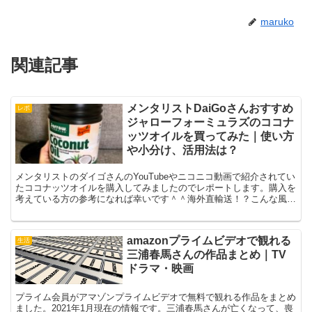
maruko
関連記事
メンタリストDaiGoさんおすすめ
レポ
ジャローフォーミュラズのココナ
ッツオイルを買ってみた｜使い方
や小分け、活用法は？
メンタリストのダイゴさんのYouTubeやニコニコ動画で紹介されてい
たココナッツオイルを購入してみましたのでレポートします。購入を
考えている方の参考になれば幸いです＾＾海外直輸送！？こんな風に
届きました今回購入したのはこちら★送料無料★ジャ...
amazonプライムビデオで観れる
生活
三浦春馬さんの作品まとめ｜TV
ドラマ・映画
プライム会員がアマゾンプライムビデオで無料で観れる作品をまとめ
ました。2021年1月現在の情報です。三浦春馬さんが亡くなって、喪